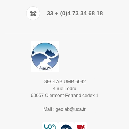
33 + (0)4 73 34 68 18
GEOLAB UMR 6042
4 rue Ledru
63057 Clermont-Ferrand cedex 1
Mail :
geolab@uca.fr