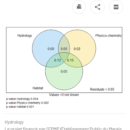
Hydrology
Le projet financé par l’EPMP (Établissement Public du Marais