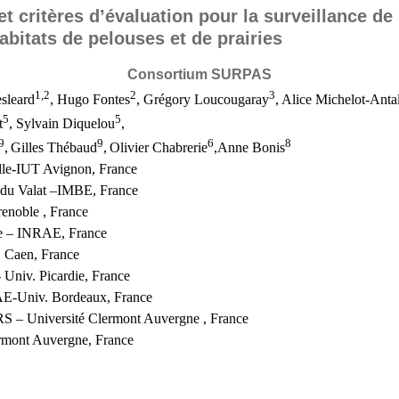
et critères d’évaluation pour la surveillance de 
abitats de pelouses et de prairies
Consortium SURPAS
1,2
2
3
esleard
, Hugo Fontes
, Grégory Loucougaray
,
Alice Michelot-Anta
5
5
t
, Sylvain Diquelou
,
9
9
6
8
,
Gilles Thébaud
,
Olivier Chabrerie
,Anne Bonis
le-IUT Avignon, France
r du Valat –IMBE, France
noble , France
e – INRAE, France
Caen, France
iv. Picardie, France
AE-Univ.
Bordeaux, France
– Université Clermont Auvergne , France
mont Auvergne, France