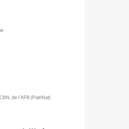
ie
BN, de l’AFB (PatriNat)