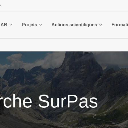
LAB
Projets
Actions scientifiques
Format
erche SurPas