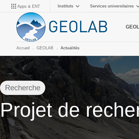
Instituts
Services universitaires
Apps & ENT
GEO
Accueil
GEOLAB
Actualités
Recherche
Projet de rech