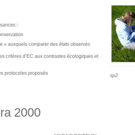
sances :
conservation
ce » auxquels comparer des états observés
 des critères d’EC aux contrastes écologiques et
 des protocoles proposés
sp2 -
sp2
ura 2000