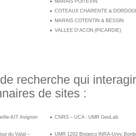
MARAIS POITEVIN
COTEAUX CHARENTE & DORDOGN
MARAIS COTENTIN & BESSIN
VALLEE D’ACON (PICARDIE)
de recherche qui interagi
nnaires de sites :
ille-IUT Avignon
CNRS – UCA : UMR GeoLab
our du Valat –
UMR 1202 Biogeco INRA-Univ. Bord