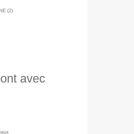
E (2)
ront avec
eaux