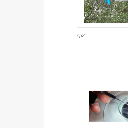
sp3 -
sp3