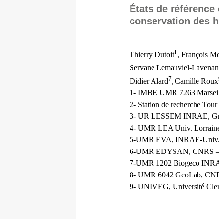
États de référence 
conservation des h
1
Thierry Dutoit
, François M
Servane Lemauviel-Lavenan
7
Didier Alard
,
Camille Roux
1- IMBE UMR 7263 Marseil
2- Station de recherche Tou
3- UR LESSEM INRAE, Gre
4- UMR LEA Univ. Lorrain
5-UMR EVA, INRAE-Univ. 
6-UMR EDYSAN, CNRS – Un
7-
UMR 1202 Biogeco INR
8- UMR 6042 GeoLab, CNRS 
9-
UNIVEG, Université Cler