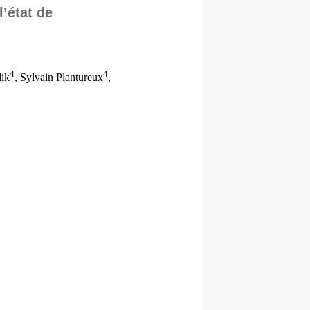
l’état de
4
4
lik
, Sylvain Plantureux
,