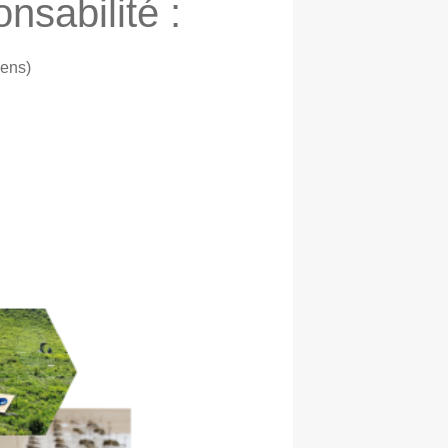
nsabilité :
iens)