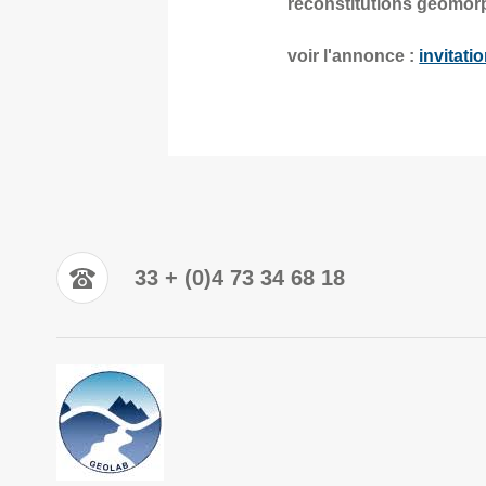
reconstitutions géomorp
voir l'annonce :
invitati
33 + (0)4 73 34 68 18