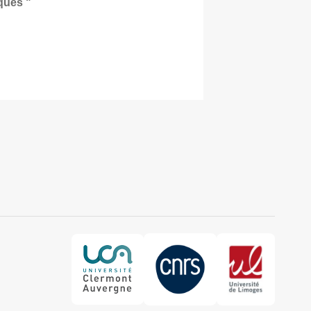
ques "