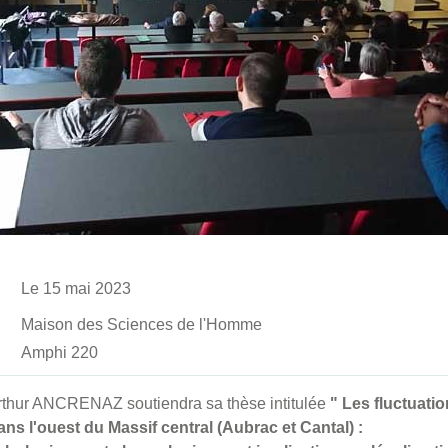
Le 15 mai 2023
Maison des Sciences de l'Homme
Amphi 220
rthur ANCRENAZ soutiendra sa thèse intitulée
" Les fluctuatio
ns l'ouest du Massif central (Aubrac et Cantal) :