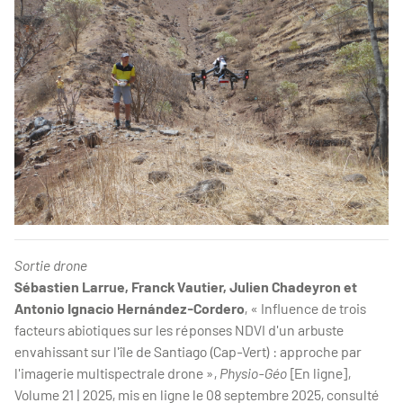
Sortie drone
Sébastien
Larrue
, Franck
Vautier
, Julien
Chadeyron
et
Antonio Ignacio
Hernández-Cordero
,
« Influence de trois
facteurs abiotiques sur les réponses NDVI d'un arbuste
envahissant sur l'île de Santiago (Cap-Vert) : approche par
l'imagerie multispectrale drone »
,
Physio-Géo
[En ligne],
Volume 21 | 2025, mis en ligne le
08 septembre 2025
, consulté