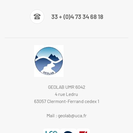
33 + (0)4 73 34 68 18
GEOLAB UMR 6042
4 rue Ledru
63057 Clermont-Ferrand cedex 1
Mail :
geolab@uca.fr