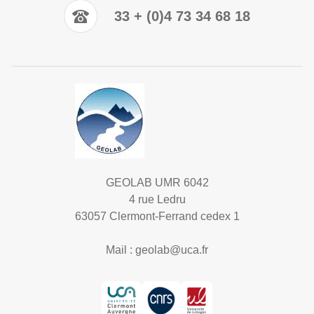
33 + (0)4 73 34 68 18
GEOLAB UMR 6042
4 rue Ledru
63057 Clermont-Ferrand cedex 1
Mail :
geolab@uca.fr