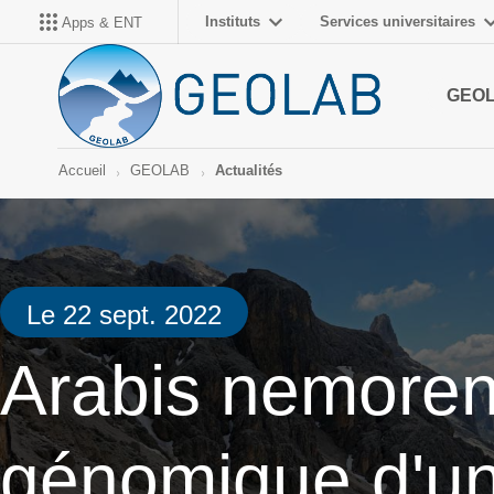
Instituts
Services universitaires
Apps & ENT
GEO
Accueil
GEOLAB
Actualités
Le 22 sept. 2022
Arabis nemoren
génomique d'un