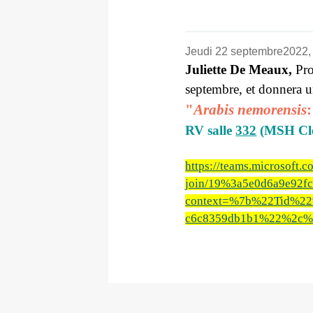
Jeudi 22 septembre2022,
Juliette De Meaux,
Pro
septembre, et donnera 
"
Arabis nemorensis
RV salle
332
(MSH Cl
https://teams.microsoft.c
join/19%3a5e0d6a9e92f
context=%7b%22Tid%22
c6c8359db1b1%22%2c%2