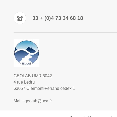
33 + (0)4 73 34 68 18
GEOLAB UMR 6042
4 rue Ledru
63057 Clermont-Ferrand cedex 1
Mail :
geolab@uca.fr