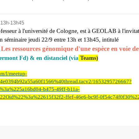
 13h-13h45
fesseur à l'université de Cologne, est à GEOLAB à l'invitat
un séminaire
jeudi
22/9 entre 13h et 13h45, intitulé
: Les ressources génomique d'une espèce en voie de
ermont Fd)
& en distanciel (via
Teams)
om/l/meetup-
c4e0394b92a55a60f1566%40thread.tacv2/1653295726667?
%3a%225a16bd04-b475-49ff-b11a-
2Oid%22%3a%22615f32f2-ffef-46e6-bc9f-0f54c74f0f30%