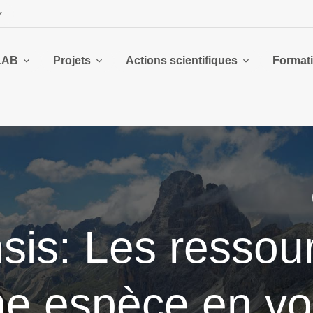
LAB
Projets
Actions scientifiques
Format
sis: Les ressou
e espèce en vo