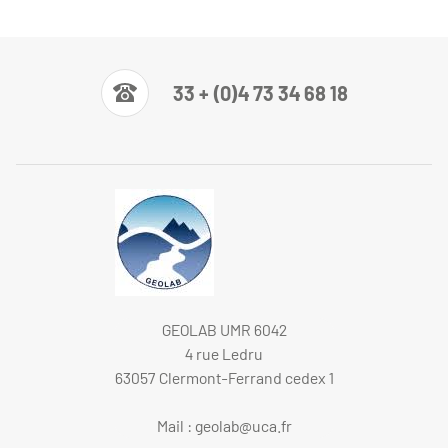
33 + (0)4 73 34 68 18
GEOLAB UMR 6042
4 rue Ledru
63057 Clermont-Ferrand cedex 1
Mail :
geolab@uca.fr