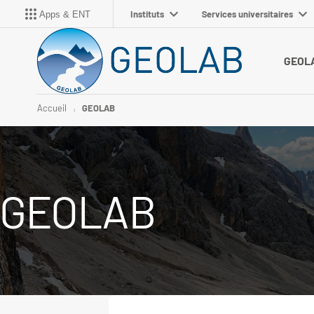
Instituts
Services universitaires
Apps & ENT
GEOL
Accueil
GEOLAB
GEOLAB